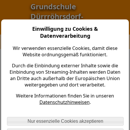
Grundschule
Dürrröhrsdorf-
Dittersbach
Einwilligung zu Cookies &
Datenverarbeitung
Grundschule Dürrröhrsdorf-Dittersbach >
Stundenpläne > Klasse 1a
Wir verwenden essenzielle Cookies, damit diese
Website ordnungsgemäß funktioniert.
Klasse 1a Frau Lewerken
Durch die Einbindung externer Inhalte sowie die
Einbindung von Streaming-Inhalten werden Daten
Zeit
Mo
Di
an Dritte auch außerhalb der Europäischen Union
07.45
Klassenleiterunterricht
Klassenleiterunterricht
weitergegeben und dort verarbeitet.
-
08.30
Weitere Informationen finden Sie in unseren
Datenschutzhinweisen
.
08.30
Klassenleiterunterricht
Klassenleiterunterricht
-
09.15
Nur essenzielle Cookies akzeptieren
09.45
Klassenleiterunterricht
Klassenleiterunterricht