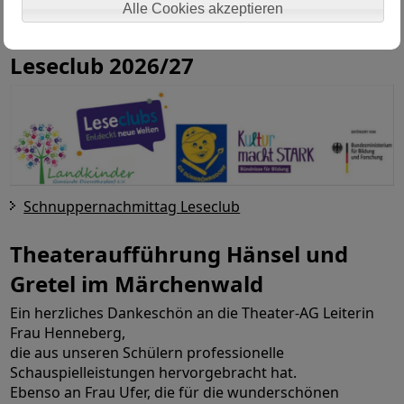
Alle Cookies akzeptieren
Anzeige_Leseclub_Schnuppernachmittag.pdf
Leseclub 2026/27
Schnuppernachmittag Leseclub
Theateraufführung Hänsel und
Gretel im Märchenwald
Ein herzliches Dankeschön an die Theater-AG Leiterin
Frau Henneberg,
die aus unseren Schülern professionelle
Schauspielleistungen hervorgebracht hat.
Ebenso an Frau Ufer, die für die wunderschönen